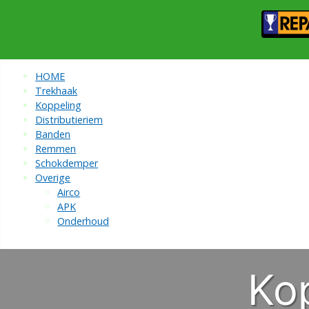
HOME
Trekhaak
Koppeling
Distributieriem
Banden
Remmen
Schokdemper
Overige
Airco
APK
Onderhoud
Ko