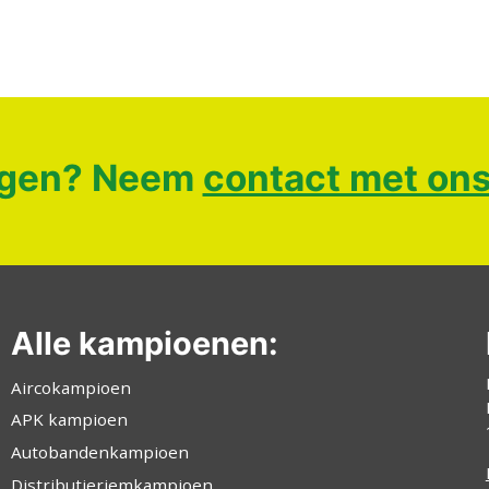
gen? Neem
contact met ons
Alle kampioenen:
Aircokampioen
APK kampioen
Autobandenkampioen
Distributieriemkampioen