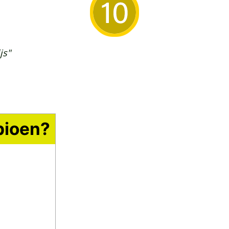
js"
pioen?